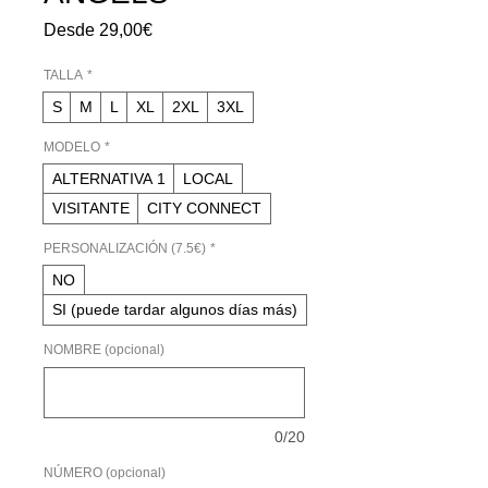
Precio
Desde
29,00€
de
oferta
TALLA
*
S
M
L
XL
2XL
3XL
MODELO
*
ALTERNATIVA 1
LOCAL
VISITANTE
CITY CONNECT
PERSONALIZACIÓN (7.5€)
*
NO
SI (puede tardar algunos días más)
NOMBRE (opcional)
0/20
NÚMERO (opcional)