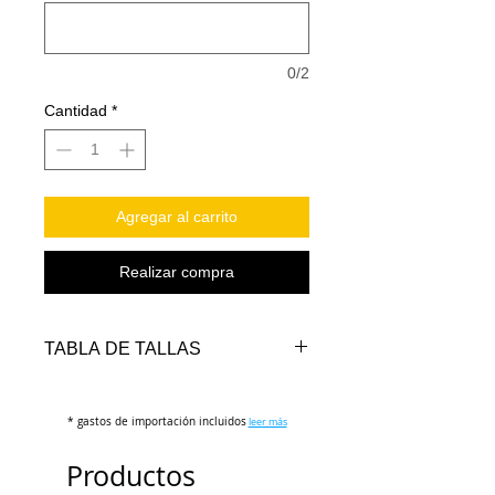
0/2
Cantidad
*
Agregar al carrito
Realizar compra
TABLA DE TALLAS
TALLAS
PECHO
LARGO
LARGO
* gastos de importación incluidos
(cm)
FRENTE
leer más
ATRAS
(cm)
(cm)
Productos
S
112-
74-76
78-80