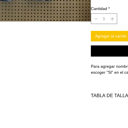
Cantidad
*
Agregar al carrito
Para agregar nombr
escoger "SI" en e
TABLA DE TALL
TALLA
S