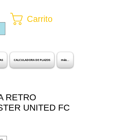
Carrito
Inicia sesión
AS
CALCULADORA DE PLAZOS
más...
A RETRO
TER UNITED FC
io
ta