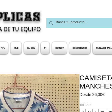
PLICAS
A DE TU EQUIPO
NFL
MLB
RUGBY
F1
OUTLET
DESCUENTOS
TABLA DE TALL
CAMISET
MANCHES
Prec
Desde
26,00€
de
ofer
TALLA
*