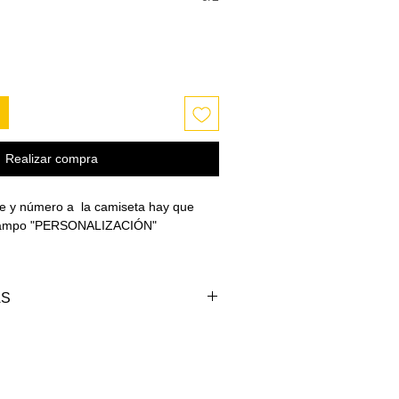
Realizar compra
e y número a la camiseta hay que
l campo "PERSONALIZACIÓN"
AS
PECHO (cm)
LARGO (cm)
98-102
69-71