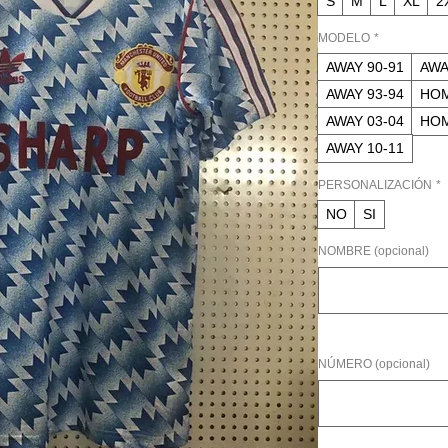
S
M
L
XL
2
MODELO
*
AWAY 90-91
AWA
AWAY 93-94
HOM
AWAY 03-04
HOM
AWAY 10-11
PERSONALIZACIÓN
*
NO
SI
NOMBRE (opcional)
NÚMERO (opcional)