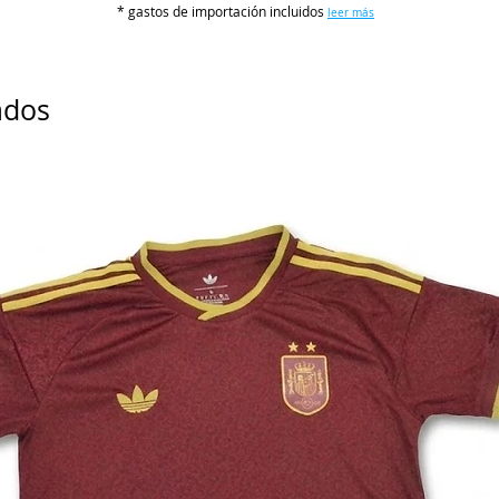
* gastos de importación incluidos
leer más
M
L
ados
XL
2XL
3XL