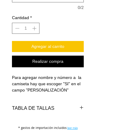
0/2
Cantidad
*
Agregar al carrito
Realizar compra
Para agregar nombre y número a la
camiseta hay que escoger "SI" en el
campo "PERSONALIZACIÓN"
TABLA DE TALLAS
* gastos de importación incluidos
TALLA
PECHO
LARGO
leer más