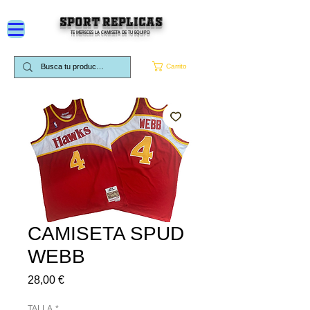
SPORT REPLICAS
TE MERECES LA CAMISETA DE TU EQUIPO
Carrito
CAMISETA SPUD
WEBB
Precio
28,00 €
TALLA
*