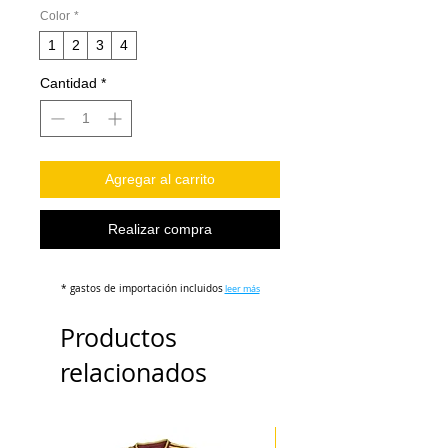
Color
*
1
2
3
4
Cantidad
*
Agregar al carrito
Realizar compra
* gastos de importación incluidos
leer más
Productos
relacionados
ENVÍO 3 DÍAS