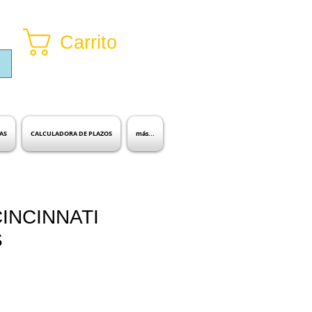
Carrito
Inicia sesión
AS
CALCULADORA DE PLAZOS
más...
INCINNATI
S