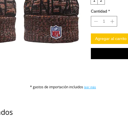
1
2
Cantidad
*
Agregar al carrito
* gastos de importación incluidos
leer más
ados