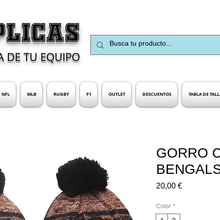
PLICAS
A DE TU EQUIPO
NFL
MLB
RUGBY
F1
OUTLET
DESCUENTOS
TABLA DE TALL
GORRO C
BENGAL
Precio
20,00 €
Color
*