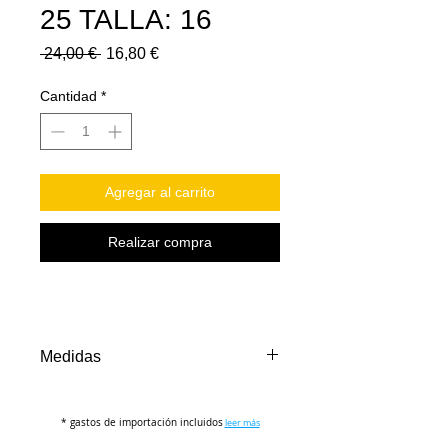
25 TALLA: 16
Precio
Precio
 24,00 € 
16,80 €
de
oferta
Cantidad
*
Agregar al carrito
Realizar compra
Medidas
TALLA
16
* gastos de importación incluidos
leer más
PECHO (cm)
56-60