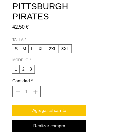
PITTSBURGH
PIRATES
Precio
42,50 €
TALLA
*
S
M
L
XL
2XL
3XL
MODELO
*
1
2
3
Cantidad
*
Agregar al carrito
Realizar compra