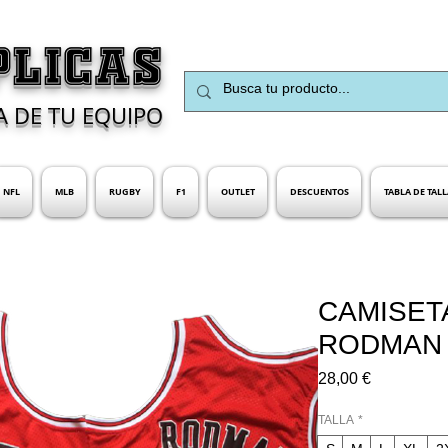
PLICAS
A DE TU EQUIPO
NFL
MLB
RUGBY
F1
OUTLET
DESCUENTOS
TABLA DE TALL
CAMISET
RODMAN
Precio
28,00 €
TALLA
*