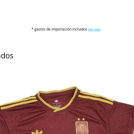
TALLAS
S
* gastos de importación incluidos
leer más
M
L
ados
XL
2XL