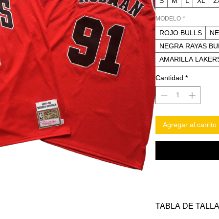
S
M
L
XL
2
MODELO
*
ROJO BULLS
NE
NEGRA RAYAS BU
AMARILLA LAKER
Cantidad
*
Agregar al carrito
TABLA DE TALL