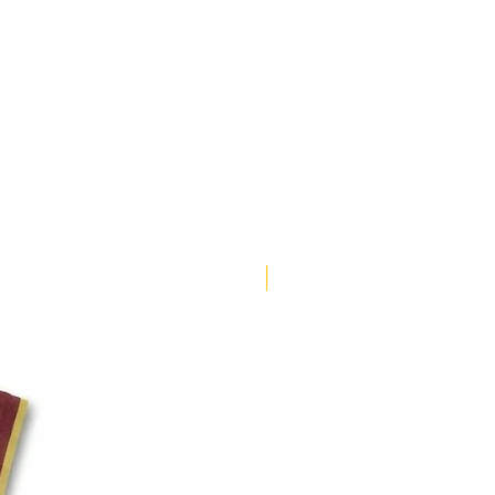
PECHO (cm)
LARGO (cm)
96-100
69-71
104-108
71-73
110-114
74-76
118-122
76-78
128-132
79-81
ENVÍO 3 DÍAS