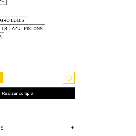
XL
GRO BULLS
LLS
AZUL PISTONS
S
Realizar compra
AS