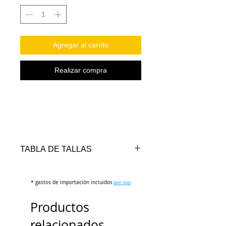
Agregar al carrito
Realizar compra
TABLA DE TALLAS
TALLA
LARGO
PECHO
CUELLO
* gastos de importación incluidos
(cm)
(cm)
leer más
(cm)
Productos
XS
23
40
23
relacionados