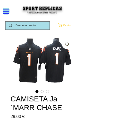
SPORT REPLICAS
TE MERECES LA CAMISETA DE TU EQUIPO
Carrito
CAMISETA Ja
´MARR CHASE
Precio
29,00 €