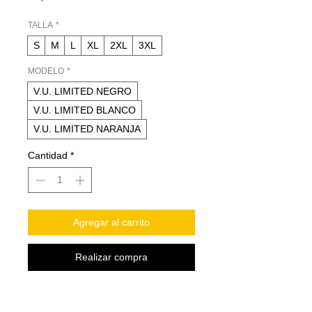
TALLA
*
S
M
L
XL
2XL
3XL
MODELO
*
V.U. LIMITED NEGRO
V.U. LIMITED BLANCO
V.U. LIMITED NARANJA
Cantidad
*
Agregar al carrito
Realizar compra