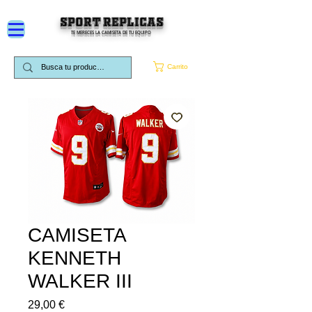
SPORT REPLICAS
TE MERECES LA CAMISETA DE TU EQUIPO
Carrito
CAMISETA
KENNETH
WALKER III
Precio
29,00 €