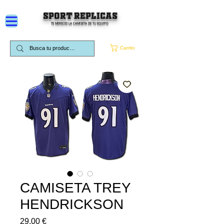
SPORT REPLICAS
TE MERECES LA CAMISETA DE TU EQUIPO
Carrito
CAMISETA TREY
HENDRICKSON
Precio
29,00 €